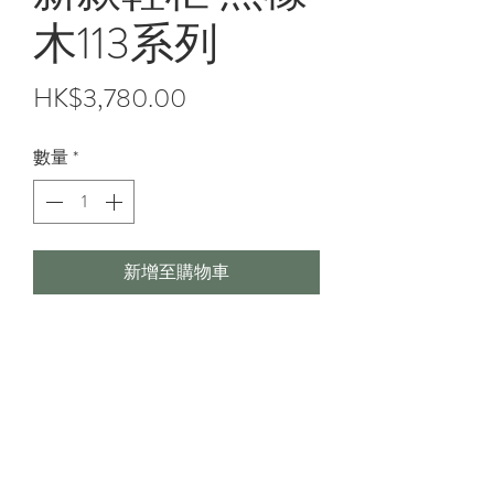
木113系列
價
HK$3,780.00
格
數量
*
新增至購物車
47.3"吋~三門三桶鞋柜
型號:HH-113-148
size: 47.3"(濶)x 13.8"(深)x 39.4"(高)
港幣: $3780
顏色:黑橡木色 配 亮光灰色