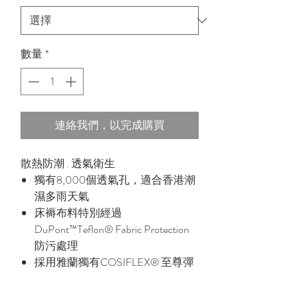
數量
*
連絡我們，以完成購買
散熱防潮 . 透氣衛生
獨有8,000個透氣孔，適合香港潮
濕多雨天氣
床褥布料特別經過
DuPont™Teflon® Fabric Protection
防污處理
採用雅蘭獨有COSIFLEX® 至尊彈
弓系統
採用優質織錦面布，布料均經過防