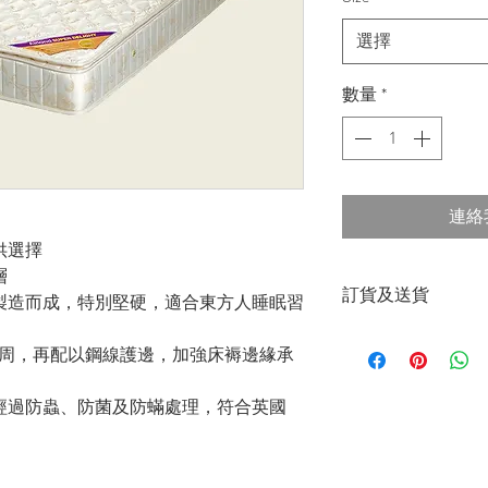
選擇
數量
*
連絡
供選擇
層
訂貨及送貨
製造而成，特別堅硬，適合東方人睡眠習
落單後有專人致電
四周，再配以鋼線護邊，加強床褥邊緣承
經過防蟲、防菌及防蟎處理，符合英國