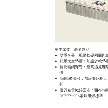
剛中帶柔．舒適體貼
雙重享受：配備軟硬兩面以
舒壓太空墊層：加設於軟墊
特硬精鋼彈弓：經高溫處理
慣
16個S型彈弓：加設於床褥
托
優質名貴織錦面布：面布均
BS7177:1996家居阻燃標準