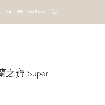
俬
梳化
床褥
付款及送貨
之寶 Super