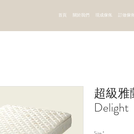
首頁
關於我們
現成傢俬
訂做傢
超級雅蘭
Delight
Size
*