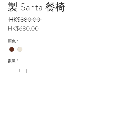
製 Santa 餐椅
一
 HK$880.00 
促
般
HK$680.00
銷
價
顏色
*
價
格
格
數量
*
新增至購物車
馬來西亞實木製 Santa餐椅
長46cm x 闊48cm x 高85cm
全實木製造